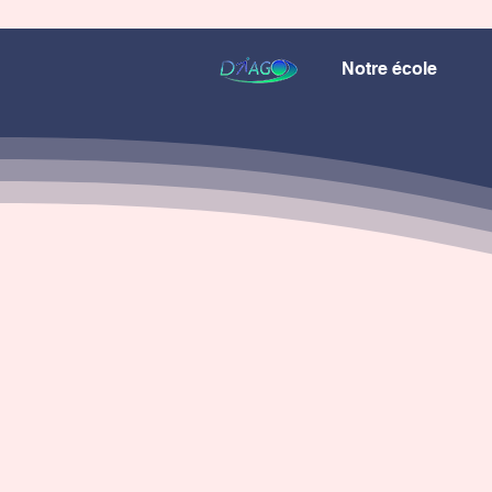
Notre école
L'adm
l'é