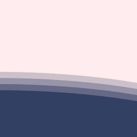
L
conna
et se
cet 
Cette
Col
in