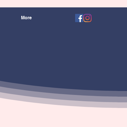
More
entre
pond