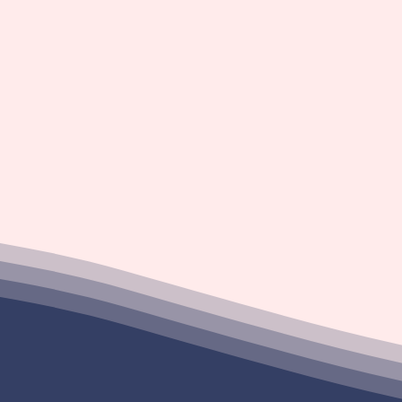
parfaitement aux attentes et aux besoins de l'enfant.
a sélection des élèves s'effectue au cas par cas après avoir pr
issance des bulletins de l'année précédente et de l'année en
lon la motivation, l'investissement et l'adhésion à nos valeurs. S
entretien, Madame Borderieux prendra la décision d'admettre v
enfant au sein de l'établissement.
 sélection qui tient compte du dossier et du comportement per
lège et à son équipe de proposer à votre enfant un apprentiss
dividualisé au sein de classes à petits effectifs, en fonction de 
besoins et de son projet.