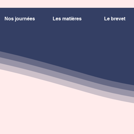
Nos journées
Les matières
Le brevet
L'admission
ission au sein du Collège Diago s'effectue lors d'un entretien 
lève, les parents et la directrice pour évaluer si le projet corres