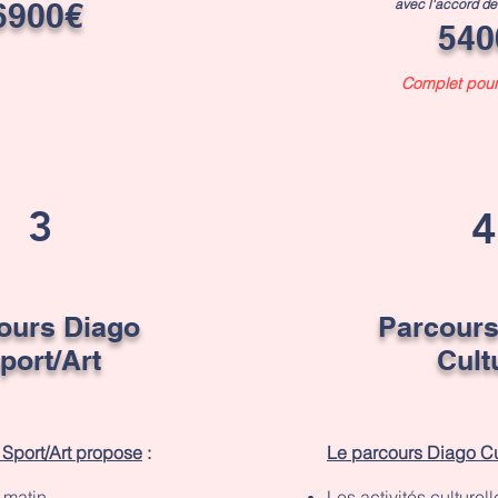
6900€
avec l'accord de 
540
Complet pou
3
4
ours Diago
Parcour
port/Art
Cult
 Sport/Art propose
:
Le parcours Diago Cu
e matin
Les activités culturell