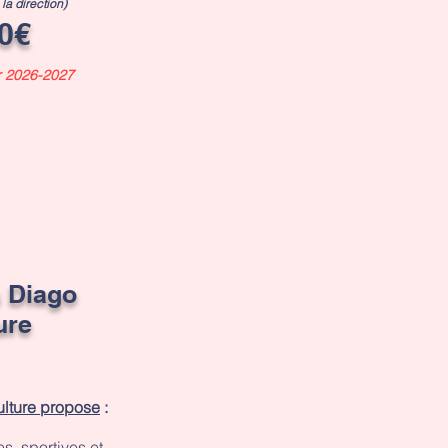
la direction)
0€
r 2026-2027
s Diago
ure
lture propose
:
es, sportives et