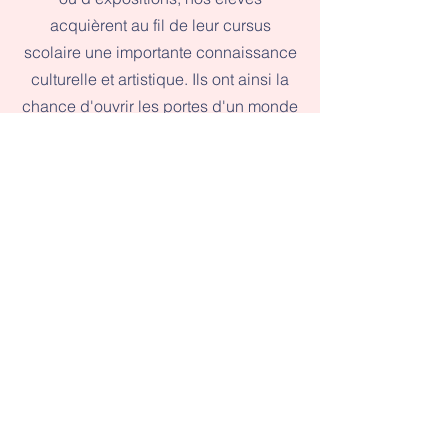
acquièrent au fil de leur cursus
scolaire une importante connaissance
culturelle et artistique. Ils ont ainsi la
chance d'ouvrir les portes d'un monde
culturel vaste avec pour terrain d'étude
le Louvre, le musée du Quai Branly, le
Palais de la Découverte, la Cité des
Sciences et de l'Industrie
…
Il est important que tous les pans des
Arts soient abordés durant l'année. Un
après-midi est donc réservé au 7e Art
avec le visionnage de films suivis de
débats, nous permettant de traiter des
thèmes fondamentaux, parmi lesquels
le harcèlement scolaire, le racisme,